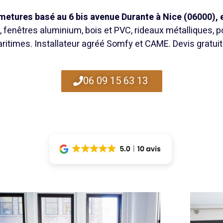
ermetures basé au 6 bis avenue Durante à Nice (06000), e
, fenêtres aluminium, bois et PVC, rideaux métalliques, po
times. Installateur agréé Somfy et CAME. Devis gratuit a
06 09 15 63 13 ​